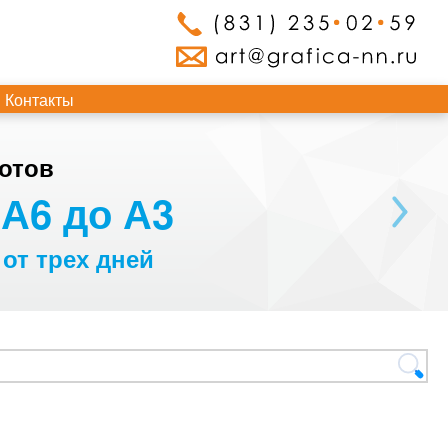
Контакты
отов
А6 до А3
 от трех дней